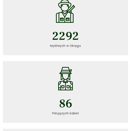
2292
Myśliwych w Okręgu
86
Polujących kobiet