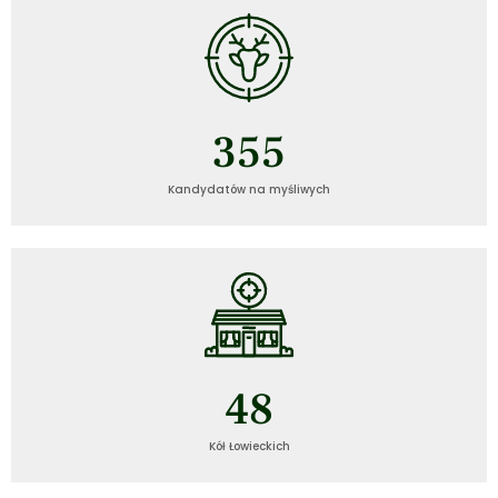
355
Kandydatów na myśliwych
49
Kół Łowieckich