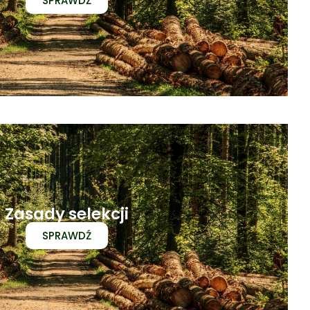
SPRAWDŹ
Zasady selekcji
SPRAWDŹ