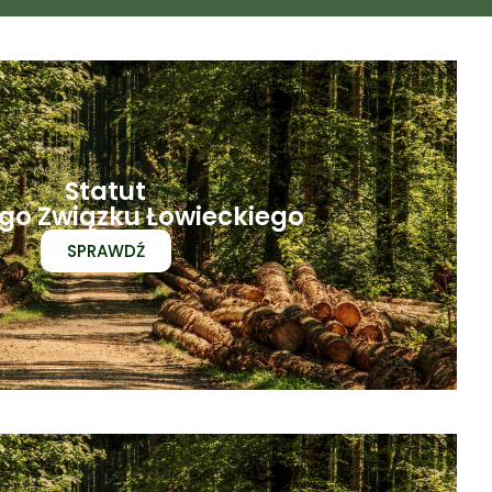
Statut
ego Związku Łowieckiego
SPRAWDŹ