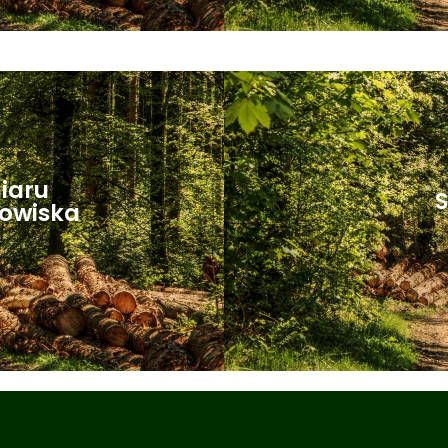
iaru
owiska