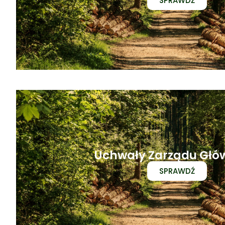
SPRAWDŹ
Uchwały Zarządu Gł
SPRAWDŹ