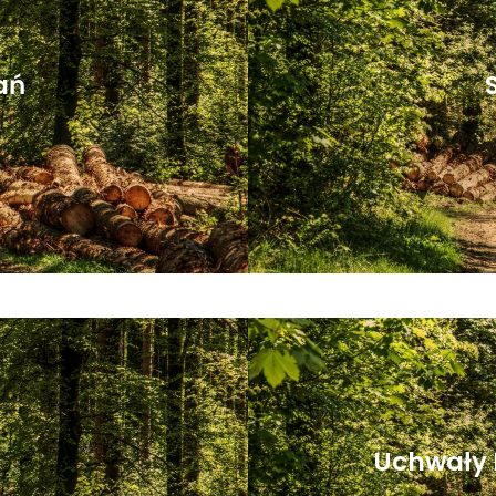
ań
Uchwały 