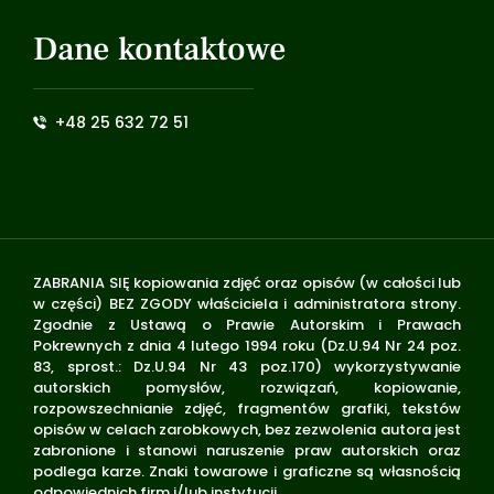
Dane kontaktowe
+48 25 632 72 51
ZABRANIA SIĘ kopiowania zdjęć oraz opisów (w całości lub
w części) BEZ ZGODY właściciela i administratora strony.
Zgodnie z Ustawą o Prawie Autorskim i Prawach
Pokrewnych z dnia 4 lutego 1994 roku (Dz.U.94 Nr 24 poz.
83, sprost.: Dz.U.94 Nr 43 poz.170) wykorzystywanie
autorskich pomysłów, rozwiązań, kopiowanie,
rozpowszechnianie zdjęć, fragmentów grafiki, tekstów
opisów w celach zarobkowych, bez zezwolenia autora jest
zabronione i stanowi naruszenie praw autorskich oraz
podlega karze. Znaki towarowe i graficzne są własnością
odpowiednich firm i/lub instytucji.