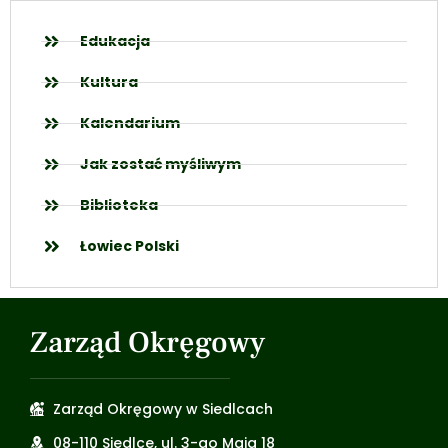
Edukacja
Kultura
Kalendarium
Jak zostać myśliwym
Biblioteka
Łowiec Polski
Zarząd Okręgowy
Zarząd Okręgowy w Siedlcach
08-110 Siedlce, ul. 3-go Maja 18