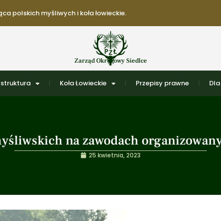
ca polskich myśliwych i koła łowieckie.
Zarząd Okręgowy Siedlce
struktura
Koła Łowieckie
Przepisy prawne
Dla
myśliwskich na zawodach organizowanyc
25 kwietnia, 2023