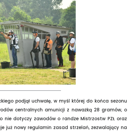
ckiego podjął uchwałę, w myśl której do końca sezonu
wodów centralnych amunicji z naważką 28 gramów, o
to nie dotyczy zawodów o randze Mistrzostw PZŁ oraz
uje już nowy regulamin zasad strzelań, zezwalający na